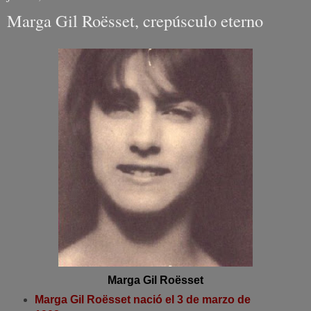
Marga Gil Roësset, crepúsculo eterno
Marga Gil Roësset
Marga Gil Roësset nació el 3 de marzo de