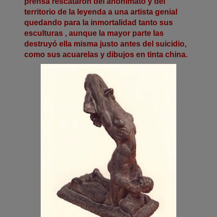
prensa rescataron del anonimato y del
territorio de la leyenda a una artista genial
quedando para la inmortalidad tanto sus
esculturas , aunque la mayor parte las
destruyó ella misma justo antes del suicidio,
como sus acuarelas y dibujos en tinta china.