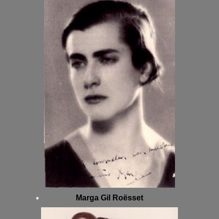
Marga Gil Roësset