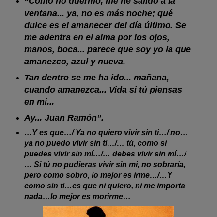
“Como no duermo, me he salido a la
ventana... ya, no es más noche; qué
dulce es el amanecer del día último. Se
me adentra en el alma por los ojos,
manos, boca... parece que soy yo la que
amanezco, azul y nueva.
Tan dentro se me ha ido... mañana,
cuando amanezca... Vida si tú piensas
en mí...
Ay... Juan Ramón”.
…Y es que…/ Ya no quiero vivir sin ti…/ no…
ya no puedo vivir sin ti…/… tú, como sí
puedes vivir sin mí…/… debes vivir sin mí…/
… Si tú no pudieras vivir sin mi, no sobraría,
pero como sobro, lo mejor es irme…/…Y
como sin ti…es que ni quiero, ni me importa
nada…lo mejor es morirme…