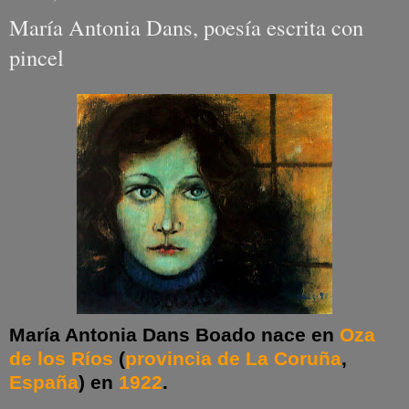
María Antonia Dans, poesía escrita con
pincel
María Antonia Dans Boado
nace en
Oza
de los Ríos
(
provincia de La Coruña
,
España
) en
1922
.